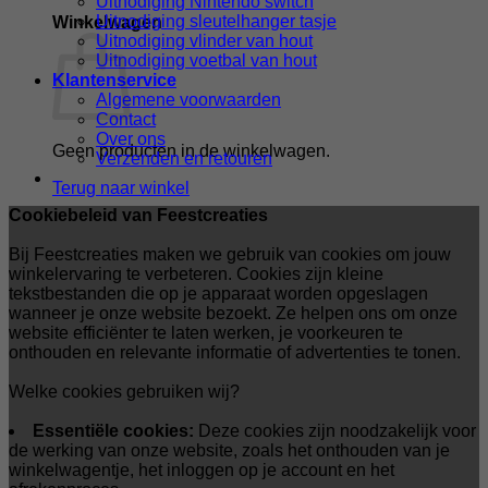
Uitnodiging Nintendo switch
Uitnodiging sleutelhanger tasje
Winkelwagen
Uitnodiging vlinder van hout
Uitnodiging voetbal van hout
Klantenservice
Algemene voorwaarden
Contact
Over ons
Geen producten in de winkelwagen.
Verzenden en retouren
Terug naar winkel
Cookiebeleid van Feestcreaties
Bij Feestcreaties maken we gebruik van cookies om jouw
winkelervaring te verbeteren. Cookies zijn kleine
tekstbestanden die op je apparaat worden opgeslagen
wanneer je onze website bezoekt. Ze helpen ons om onze
website efficiënter te laten werken, je voorkeuren te
onthouden en relevante informatie of advertenties te tonen.
Welke cookies gebruiken wij?
Essentiële cookies:
Deze cookies zijn noodzakelijk voor
de werking van onze website, zoals het onthouden van je
winkelwagentje, het inloggen op je account en het