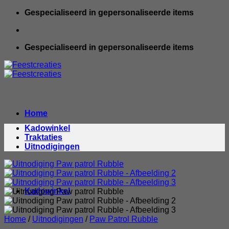
Ga
Gespecialiseerd in gepersonaliseerde items
naar
inhoud
Gespecialiseerd in gepersonaliseerde items
Home
Kadowinkel
Traktaties
Uitnodigingen
Kadowinkel
Home
/
Uitnodigingen
/
Paw Patrol Rubble